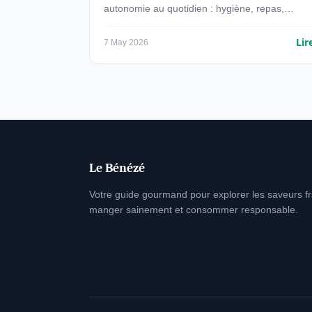
autonomie au quotidien : hygiène, repas,
habillage et organisation.
Lir
7 May 2026
Le Bénézé
Votre guide gourmand pour explorer les saveurs f
manger sainement et consommer responsable.