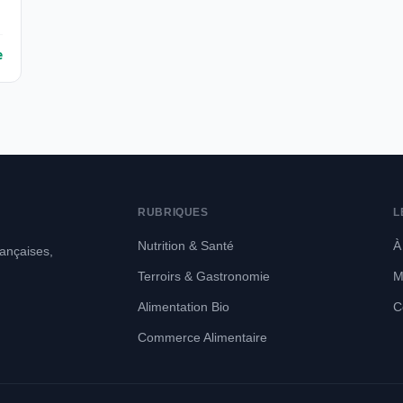
e
RUBRIQUES
L
Nutrition & Santé
À
rançaises,
Terroirs & Gastronomie
M
Alimentation Bio
C
Commerce Alimentaire