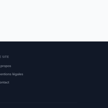
E SITE
 propos
entions légales
ontact